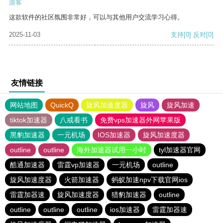
游客
这款软件的社区氛围非常好，可以与其他用户交流学习心得。
2025-11-03
支持
[0]
反对
[0]
友情链接
网站地图
QuickQ
旋风加速度器
旋风
旋风加速
tiktok加速器
八戒看书
免费vps加速器外网苹果版
黑豹加速器
一元机场
IOS加速器
旋风加速度器
outline
outline
海外加速器试用一小时
tyl加速器官网
酷通加速器
雷霆vp加速器
一元机场
outline
旋风加速度器
火箭加速器
蚂蚁加速npv下载官网ios
雷霆加器速
旋风加速度器
猎豹加速器
outline
outline
outline
outline
ios加速器
雷霆加器速