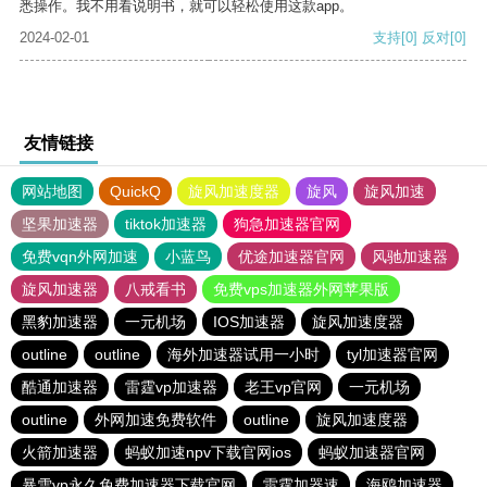
悉操作。我不用看说明书，就可以轻松使用这款app。
2024-02-01
支持
[0]
反对
[0]
友情链接
网站地图
QuickQ
旋风加速度器
旋风
旋风加速
坚果加速器
tiktok加速器
狗急加速器官网
免费vqn外网加速
小蓝鸟
优途加速器官网
风驰加速器
旋风加速器
八戒看书
免费vps加速器外网苹果版
黑豹加速器
一元机场
IOS加速器
旋风加速度器
outline
outline
海外加速器试用一小时
tyl加速器官网
酷通加速器
雷霆vp加速器
老王vp官网
一元机场
outline
外网加速免费软件
outline
旋风加速度器
火箭加速器
蚂蚁加速npv下载官网ios
蚂蚁加速器官网
暴雪vp永久免费加速器下载官网
雷霆加器速
海鸥加速器