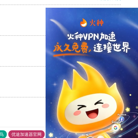
支持
[0]
反对
[0]
支持
[0]
反对
[0]
支持
[0]
反对
[0]
鸟
优途加速器官网
风驰加速器
旋风加速器
八戒看书