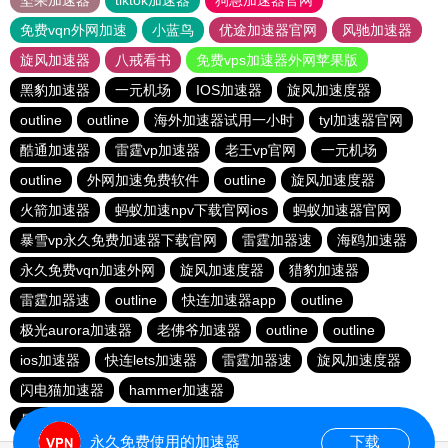
坚果加速器
tiktok加速器
狗急加速器官网
免费vqn外网加速
小蓝鸟
优途加速器官网
风驰加速器
旋风加速器
八戒看书
免费vps加速器外网苹果版
黑豹加速器
一元机场
IOS加速器
旋风加速度器
outline
outline
海外加速器试用一小时
tyl加速器官网
酷通加速器
雷霆vp加速器
老王vp官网
一元机场
outline
外网加速免费软件
outline
旋风加速度器
火箭加速器
蚂蚁加速npv下载官网ios
蚂蚁加速器官网
暴雪vp永久免费加速器下载官网
雷霆加器速
海鸥加速器
永久免费vqn加速外网
旋风加速度器
猎豹加速器
雷霆加器速
outline
快连加速器app
outline
极光aurora加速器
老佛爷加速器
outline
outline
ios加速器
快连lets加速器
雷霆加器速
旋风加速度器
闪电猫加速器
hammer加速器
暴雪vp永久免费加速器下载官网
outline
安易加速器
永久免费使用的加速器
下载