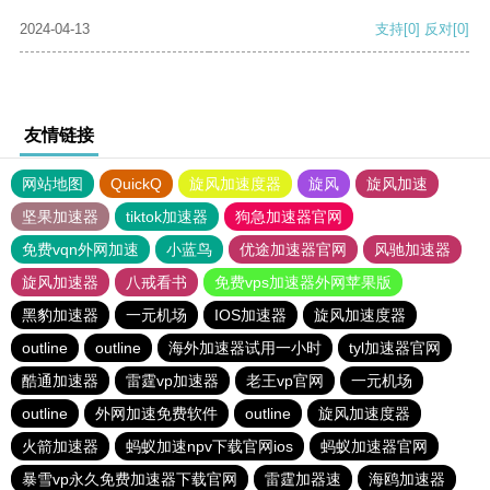
2024-04-13
支持
[0]
反对
[0]
友情链接
网站地图
QuickQ
旋风加速度器
旋风
旋风加速
坚果加速器
tiktok加速器
狗急加速器官网
免费vqn外网加速
小蓝鸟
优途加速器官网
风驰加速器
旋风加速器
八戒看书
免费vps加速器外网苹果版
黑豹加速器
一元机场
IOS加速器
旋风加速度器
outline
outline
海外加速器试用一小时
tyl加速器官网
酷通加速器
雷霆vp加速器
老王vp官网
一元机场
outline
外网加速免费软件
outline
旋风加速度器
火箭加速器
蚂蚁加速npv下载官网ios
蚂蚁加速器官网
暴雪vp永久免费加速器下载官网
雷霆加器速
海鸥加速器