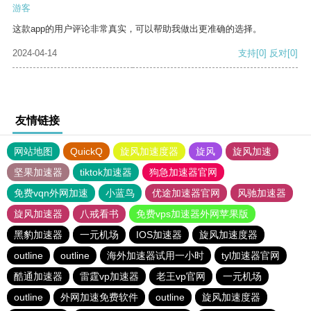
游客
这款app的用户评论非常真实，可以帮助我做出更准确的选择。
2024-04-14
支持
[0]
反对
[0]
友情链接
网站地图
QuickQ
旋风加速度器
旋风
旋风加速
坚果加速器
tiktok加速器
狗急加速器官网
免费vqn外网加速
小蓝鸟
优途加速器官网
风驰加速器
旋风加速器
八戒看书
免费vps加速器外网苹果版
黑豹加速器
一元机场
IOS加速器
旋风加速度器
outline
outline
海外加速器试用一小时
tyl加速器官网
酷通加速器
雷霆vp加速器
老王vp官网
一元机场
outline
外网加速免费软件
outline
旋风加速度器