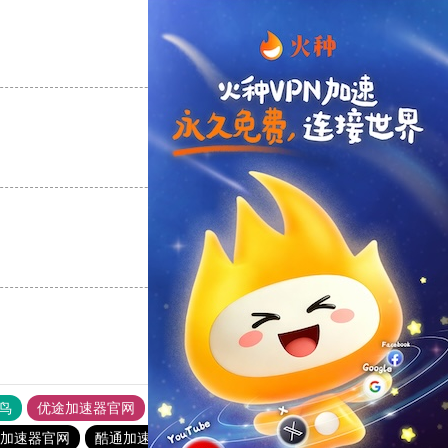
支持
[0]
反对
[0]
支持
[0]
反对
[0]
支持
[0]
反对
[0]
鸟
优途加速器官网
风驰加速器
旋风加速器
八戒看书
yl加速器官网
酷通加速器
雷霆vp加速器
老王vp官网