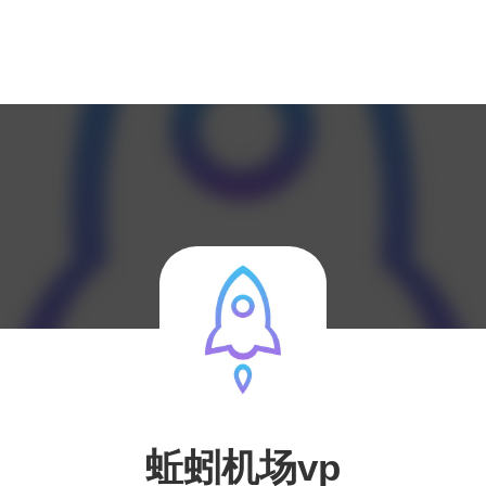
蚯蚓机场vp