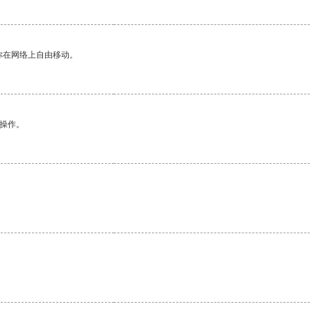
你在网络上自由移动。
悉操作。