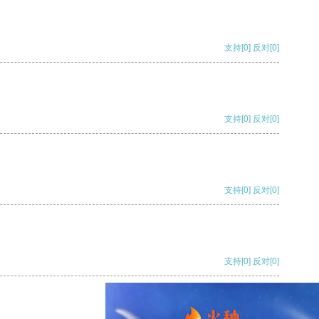
支持
[0]
反对
[0]
支持
[0]
反对
[0]
支持
[0]
反对
[0]
支持
[0]
反对
[0]