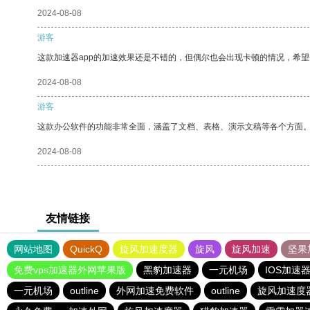
2024-08-08
游客
这款加速器app的加速效果还是不错的，但偶尔也会出现卡顿的情况，希
2024-08-08
游客
这款办公软件的功能非常全面，涵盖了文档、表格、演示文稿等各个方面
2024-08-08
友情链接
网站地图
QuickQ
旋风加速度器
旋风
旋风加速
坚果
免费vps加速器外网苹果版
黑豹加速器
一元机场
IOS加速
一元机场
outline
外网加速免费软件
outline
旋风加速度