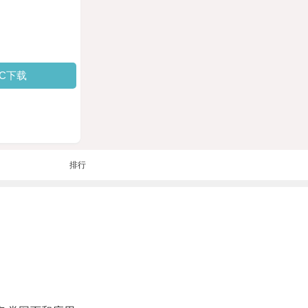
PC下载
排行