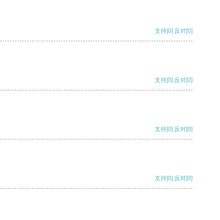
支持
[0]
反对
[0]
支持
[0]
反对
[0]
支持
[0]
反对
[0]
支持
[0]
反对
[0]