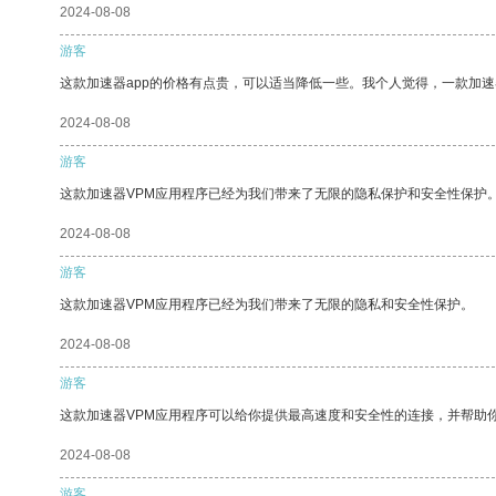
2024-08-08
游客
这款加速器app的价格有点贵，可以适当降低一些。我个人觉得，一款加速
2024-08-08
游客
这款加速器VPM应用程序已经为我们带来了无限的隐私保护和安全性保护
2024-08-08
游客
这款加速器VPM应用程序已经为我们带来了无限的隐私和安全性保护。
2024-08-08
游客
这款加速器VPM应用程序可以给你提供最高速度和安全性的连接，并帮助
2024-08-08
游客