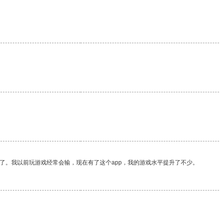
了。我以前玩游戏经常会输，现在有了这个app，我的游戏水平提升了不少。