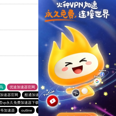
支持
[0]
反对
[0]
支持
[0]
反对
[0]
鸟
优途加速器官网
风驰加速器
旋风加速器
八戒看书
yl加速器官网
酷通加速器
雷霆vp加速器
老王vp官网
雪vp永久免费加速器下载官网
雷霆加器速
海鸥加速器
佛爷加速器
outline
outline
ios加速器
快连lets加速器