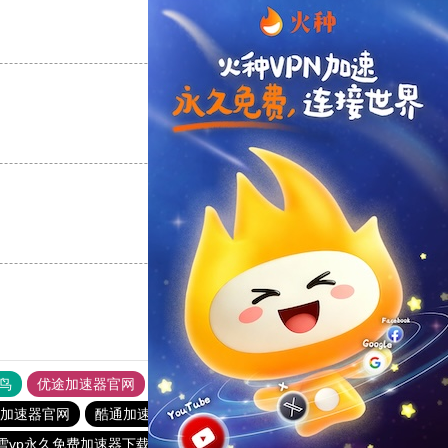
支持
[0]
反对
[0]
支持
[0]
反对
[0]
支持
[0]
反对
[0]
鸟
优途加速器官网
风驰加速器
旋风加速器
八戒看书
yl加速器官网
酷通加速器
雷霆vp加速器
老王vp官网
雪vp永久免费加速器下载官网
雷霆加器速
海鸥加速器