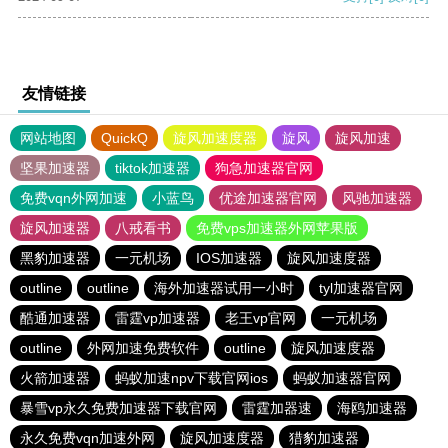
友情链接
网站地图
QuickQ
旋风加速度器
旋风
旋风加速
坚果加速器
tiktok加速器
狗急加速器官网
免费vqn外网加速
小蓝鸟
优途加速器官网
风驰加速器
旋风加速器
八戒看书
免费vps加速器外网苹果版
黑豹加速器
一元机场
IOS加速器
旋风加速度器
outline
outline
海外加速器试用一小时
tyl加速器官网
酷通加速器
雷霆vp加速器
老王vp官网
一元机场
outline
外网加速免费软件
outline
旋风加速度器
火箭加速器
蚂蚁加速npv下载官网ios
蚂蚁加速器官网
暴雪vp永久免费加速器下载官网
雷霆加器速
海鸥加速器
永久免费vqn加速外网
旋风加速度器
猎豹加速器