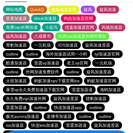
网站地图
QuickQ
旋风加速度器
旋风
旋风加速
坚果加速器
tiktok加速器
狗急加速器官网
免费vqn外网加速
小蓝鸟
优途加速器官网
风驰加速器
旋风加速器
八戒看书
免费vps加速器外网苹果版
黑豹加速器
一元机场
IOS加速器
旋风加速度器
outline
outline
海外加速器试用一小时
tyl加速器官网
酷通加速器
雷霆vp加速器
老王vp官网
一元机场
outline
外网加速免费软件
outline
旋风加速度器
火箭加速器
蚂蚁加速npv下载官网ios
蚂蚁加速器官网
暴雪vp永久免费加速器下载官网
雷霆加器速
海鸥加速器
永久免费vqn加速外网
旋风加速度器
猎豹加速器
雷霆加器速
outline
快连加速器app
outline
极光aurora加速器
老佛爷加速器
outline
outline
ios加速器
快连lets加速器
雷霆加器速
旋风加速度器