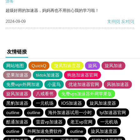
游客
超级好用的加速器，妈妈再也不用担心我的学习啦！
2024-09-09
支持
[0]
反对
[0]
友情链接
网站地图
QuickQ
旋风加速度器
旋风
旋风加速
坚果加速器
tiktok加速器
狗急加速器官网
免费vqn外网加速
小蓝鸟
优途加速器官网
风驰加速器
旋风加速器
八戒看书
免费vps加速器外网苹果版
黑豹加速器
一元机场
IOS加速器
旋风加速度器
outline
outline
海外加速器试用一小时
tyl加速器官网
酷通加速器
雷霆vp加速器
老王vp官网
一元机场
outline
外网加速免费软件
outline
旋风加速度器