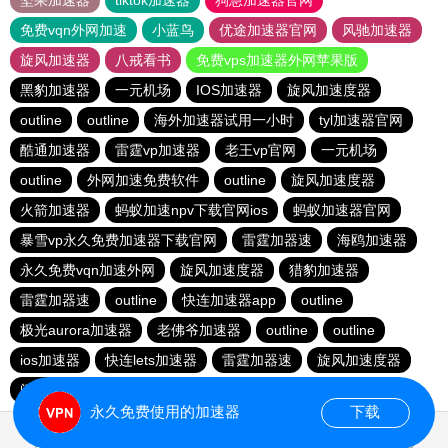
坚果加速器
tiktok加速器
狗急加速器官网
免费vqn外网加速
小蓝鸟
优途加速器官网
风驰加速器
旋风加速器
八戒看书
免费vps加速器外网苹果版
黑豹加速器
一元机场
IOS加速器
旋风加速度器
outline
outline
海外加速器试用一小时
tyl加速器官网
酷通加速器
雷霆vp加速器
老王vp官网
一元机场
outline
外网加速免费软件
outline
旋风加速度器
火箭加速器
蚂蚁加速npv下载官网ios
蚂蚁加速器官网
暴雪vp永久免费加速器下载官网
雷霆加器速
海鸥加速器
永久免费vqn加速外网
旋风加速度器
猎豹加速器
雷霆加器速
outline
快连加速器app
outline
极光aurora加速器
老佛爷加速器
outline
outline
ios加速器
快连lets加速器
雷霆加器速
旋风加速度器
闪电猫加速器
hammer加速器
outline
安易加速器
永久免费使用的加速器
下载
0.100934s