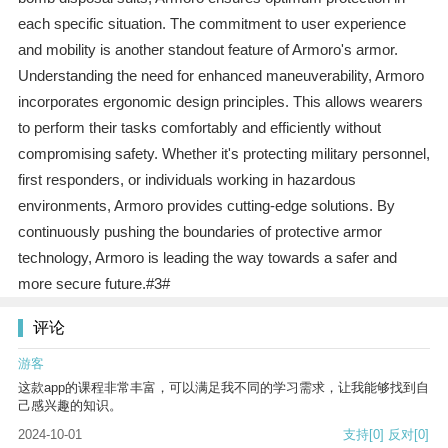
each specific situation. The commitment to user experience
and mobility is another standout feature of Armoro's armor.
Understanding the need for enhanced maneuverability, Armoro
incorporates ergonomic design principles. This allows wearers
to perform their tasks comfortably and efficiently without
compromising safety. Whether it's protecting military personnel,
first responders, or individuals working in hazardous
environments, Armoro provides cutting-edge solutions. By
continuously pushing the boundaries of protective armor
technology, Armoro is leading the way towards a safer and
more secure future.#3#
评论
游客
这款app的课程非常丰富，可以满足我不同的学习需求，让我能够找到自
己感兴趣的知识。
2024-10-01
支持
[0]
反对
[0]