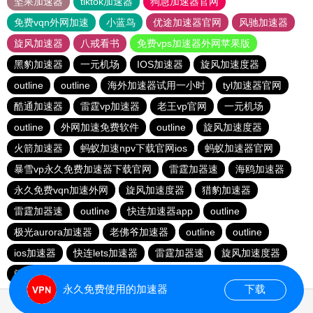
坚果加速器
tiktok加速器
狗急加速器官网
免费vqn外网加速
小蓝鸟
优途加速器官网
风驰加速器
旋风加速器
八戒看书
免费vps加速器外网苹果版
黑豹加速器
一元机场
IOS加速器
旋风加速度器
outline
outline
海外加速器试用一小时
tyl加速器官网
酷通加速器
雷霆vp加速器
老王vp官网
一元机场
outline
外网加速免费软件
outline
旋风加速度器
火箭加速器
蚂蚁加速npv下载官网ios
蚂蚁加速器官网
暴雪vp永久免费加速器下载官网
雷霆加器速
海鸥加速器
永久免费vqn加速外网
旋风加速度器
猎豹加速器
雷霆加器速
outline
快连加速器app
outline
极光aurora加速器
老佛爷加速器
outline
outline
ios加速器
快连lets加速器
雷霆加器速
旋风加速度器
闪电猫加速器
hammer加速器
outline
安易加速器
永久免费使用的加速器
下载