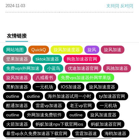
2024-11-03
支持
[0]
反对
[0]
友情链接
网站地图
QuickQ
旋风加速度器
旋风
旋风加速
坚果加速器
tiktok加速器
狗急加速器官网
免费vqn外网加速
小蓝鸟
优途加速器官网
风驰加速器
旋风加速器
八戒看书
免费vps加速器外网苹果版
黑豹加速器
一元机场
IOS加速器
旋风加速度器
outline
outline
海外加速器试用一小时
tyl加速器官网
酷通加速器
雷霆vp加速器
老王vp官网
一元机场
outline
外网加速免费软件
outline
旋风加速度器
火箭加速器
蚂蚁加速npv下载官网ios
蚂蚁加速器官网
暴雪vp永久免费加速器下载官网
雷霆加器速
海鸥加速器