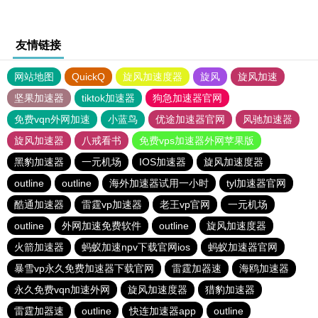
友情链接
网站地图
QuickQ
旋风加速度器
旋风
旋风加速
坚果加速器
tiktok加速器
狗急加速器官网
免费vqn外网加速
小蓝鸟
优途加速器官网
风驰加速器
旋风加速器
八戒看书
免费vps加速器外网苹果版
黑豹加速器
一元机场
IOS加速器
旋风加速度器
outline
outline
海外加速器试用一小时
tyl加速器官网
酷通加速器
雷霆vp加速器
老王vp官网
一元机场
outline
外网加速免费软件
outline
旋风加速度器
火箭加速器
蚂蚁加速npv下载官网ios
蚂蚁加速器官网
暴雪vp永久免费加速器下载官网
雷霆加器速
海鸥加速器
永久免费vqn加速外网
旋风加速度器
猎豹加速器
雷霆加器速
outline
快连加速器app
outline