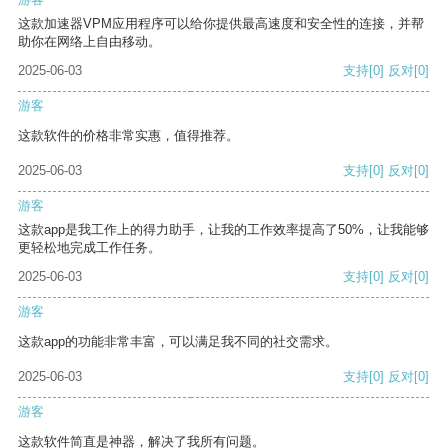
这款加速器VPM应用程序可以给你提供最高速度和安全性的连接，并帮
助你在网络上自由移动。
2025-06-03
支持
[0]
反对
[0]
游客
这款软件的价格非常实惠，值得推荐。
2025-06-03
支持
[0]
反对
[0]
游客
这款app是我工作上的得力助手，让我的工作效率提高了50%，让我能够
更轻松地完成工作任务。
2025-06-03
支持
[0]
反对
[0]
游客
这款app的功能非常丰富，可以满足我不同的社交需求。
2025-06-03
支持
[0]
反对
[0]
游客
这款软件简直是神器，解决了我所有问题。