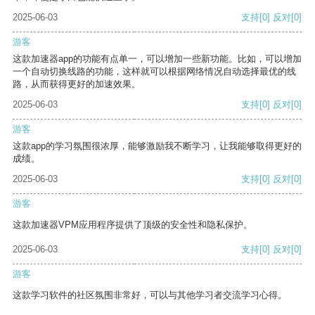
2025-06-03
支持
[0]
反对
[0]
游客
这款加速器app的功能有点单一，可以增加一些新功能。比如，可以增加
一个自动切换线路的功能，这样就可以根据网络情况自动选择最优的线
路，从而获得更好的加速效果。
2025-06-03
支持
[0]
反对
[0]
游客
这款app的学习氛围很浓厚，能够激励我不断学习，让我能够取得更好的
成绩。
2025-06-03
支持
[0]
反对
[0]
游客
这款加速器VPM应用程序提供了顶级的安全性和隐私保护。
2025-06-03
支持
[0]
反对
[0]
游客
这款学习软件的社区氛围非常好，可以与其他学习者交流学习心得。