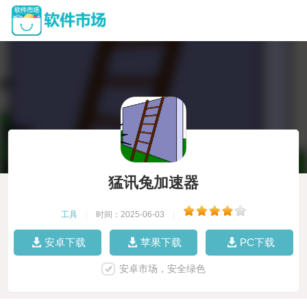
猛讯兔加速器
工具
|
时间：2025-06-03
|
安卓下载
苹果下载
PC下载
安卓市场，安全绿色