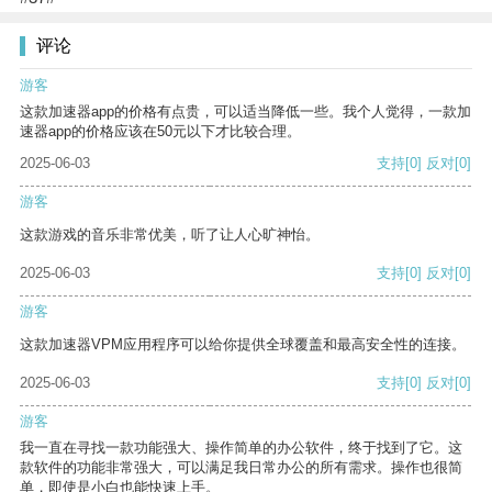
评论
游客
这款加速器app的价格有点贵，可以适当降低一些。我个人觉得，一款加
速器app的价格应该在50元以下才比较合理。
2025-06-03
支持
[0]
反对
[0]
游客
这款游戏的音乐非常优美，听了让人心旷神怡。
2025-06-03
支持
[0]
反对
[0]
游客
这款加速器VPM应用程序可以给你提供全球覆盖和最高安全性的连接。
2025-06-03
支持
[0]
反对
[0]
游客
我一直在寻找一款功能强大、操作简单的办公软件，终于找到了它。这
款软件的功能非常强大，可以满足我日常办公的所有需求。操作也很简
单，即使是小白也能快速上手。