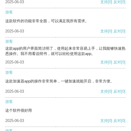
2025-06-03
支持
[0]
反对
[0]
游客
这款软件的功能非常全面，可以满足我所有需求。
2025-06-03
支持
[0]
反对
[0]
游客
这款app的用户界面简洁明了，使用起来非常容易上手，让我能够快速熟
悉操作。我不用看说明书，就可以轻松使用这款app。
2025-06-03
支持
[0]
反对
[0]
游客
这款加速器app的操作非常简单，一键加速就能开启，非常方便。
2025-06-03
支持
[0]
反对
[0]
游客
这个软件很好用
2025-06-03
支持
[0]
反对
[0]
游客