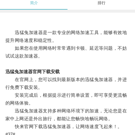
简介
排行
迅猛兔加速器是一款专业的网络加速工具，能够有效地
提升网络速度和稳定性。
如果您在使用网络时常常遇到卡顿、延迟等问题，不妨
试试这款加速器。
迅猛兔加速器官网下载安载
在官网上，您可以找到最新版本的迅猛兔加速器，并进
行免费下载安装。
安装完成后，根据提示进行简单设置，即可享受更流畅
的网络体验。
迅猛兔加速器支持多种网络环境下的加速，无论您是在
家中上网还是外出旅行，都能让您畅快地畅玩网络。
快来官网下载迅猛兔加速器，让网络速度飞起来！。
#37#