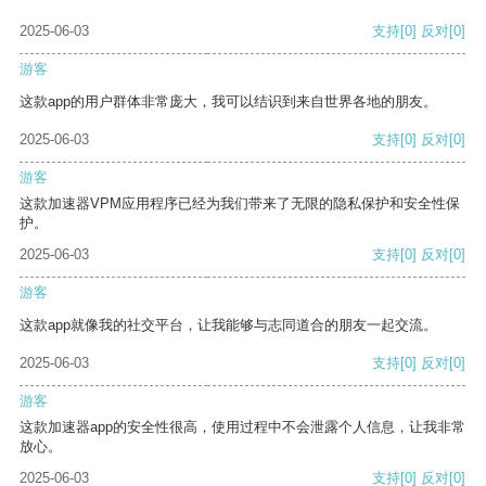
2025-06-03
支持
[0]
反对
[0]
游客
这款app的用户群体非常庞大，我可以结识到来自世界各地的朋友。
2025-06-03
支持
[0]
反对
[0]
游客
这款加速器VPM应用程序已经为我们带来了无限的隐私保护和安全性保
护。
2025-06-03
支持
[0]
反对
[0]
游客
这款app就像我的社交平台，让我能够与志同道合的朋友一起交流。
2025-06-03
支持
[0]
反对
[0]
游客
这款加速器app的安全性很高，使用过程中不会泄露个人信息，让我非常
放心。
2025-06-03
支持
[0]
反对
[0]