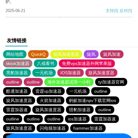
护。
2025-06-21
支持
[0]
反对
[0]
友情链接
网站地图
QuickQ
旋风加速度器
旋风
旋风加速
tiktok加速器
八戒看书
免费vps加速器外网苹果版
黑豹加速器
一元机场
IOS加速器
旋风加速度器
outline
outline
海外加速器试用一小时
tyl加速器官网
酷通加速器
雷霆vp加速器
一元机场
outline
旋风加速度器
火箭加速器
蚂蚁加速npv下载官网ios
雷霆加器速
旋风加速度器
猎豹加速器
outline
outline
outline
outline
ios加速器
雷霆加器速
旋风加速度器
闪电猫加速器
hammer加速器
安易加速器