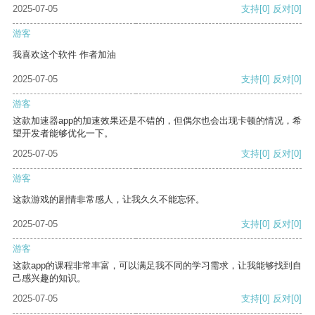
2025-07-05
支持
[0]
反对
[0]
游客
我喜欢这个软件 作者加油
2025-07-05
支持
[0]
反对
[0]
游客
这款加速器app的加速效果还是不错的，但偶尔也会出现卡顿的情况，希
望开发者能够优化一下。
2025-07-05
支持
[0]
反对
[0]
游客
这款游戏的剧情非常感人，让我久久不能忘怀。
2025-07-05
支持
[0]
反对
[0]
游客
这款app的课程非常丰富，可以满足我不同的学习需求，让我能够找到自
己感兴趣的知识。
2025-07-05
支持
[0]
反对
[0]