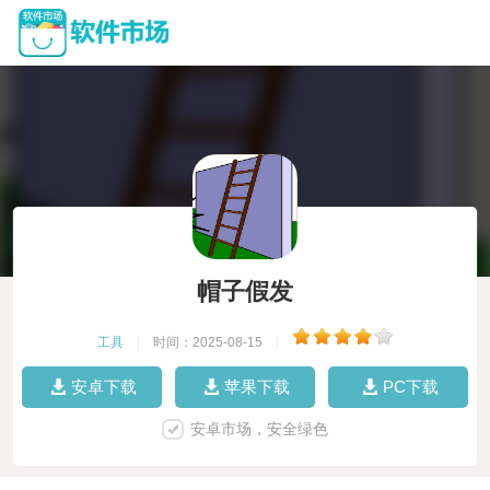
帽子假发
工具
|
时间：2025-08-15
|
安卓下载
苹果下载
PC下载
安卓市场，安全绿色