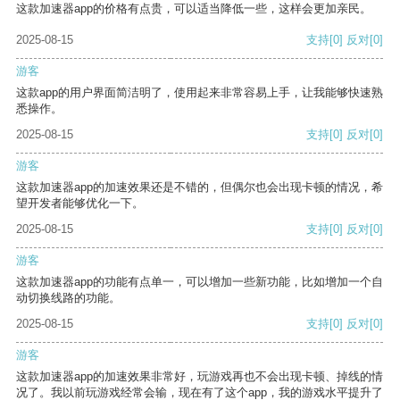
这款加速器app的价格有点贵，可以适当降低一些，这样会更加亲民。
2025-08-15
支持
[0]
反对
[0]
游客
这款app的用户界面简洁明了，使用起来非常容易上手，让我能够快速熟
悉操作。
2025-08-15
支持
[0]
反对
[0]
游客
这款加速器app的加速效果还是不错的，但偶尔也会出现卡顿的情况，希
望开发者能够优化一下。
2025-08-15
支持
[0]
反对
[0]
游客
这款加速器app的功能有点单一，可以增加一些新功能，比如增加一个自
动切换线路的功能。
2025-08-15
支持
[0]
反对
[0]
游客
这款加速器app的加速效果非常好，玩游戏再也不会出现卡顿、掉线的情
况了。我以前玩游戏经常会输，现在有了这个app，我的游戏水平提升了