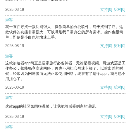
2025-08-19
支持
[0]
反对
[0]
游客
我一直在寻找一款功能强大、操作简单的办公软件，终于找到了它。这
款软件的功能非常强大，可以满足我日常办公的所有需求。操作也很简
单，即使是小白也能快速上手。
2025-08-19
支持
[0]
反对
[0]
游客
这款加速器app简直是居家旅行必备神器，无论是看视频、玩游戏还是工
作办公，都能畅享高速网络，再也不用担心网速卡顿了。以前出差的时
候，经常因为网速慢而无法正常使用网络，现在有了这个app，我再也不
用担心了。
2025-08-19
支持
[0]
反对
[0]
游客
这款app的社区氛围很温馨，让我能够感受到家的温暖。
2025-08-19
支持
[0]
反对
[0]
游客