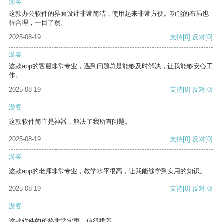
游客
这款办公软件的界面设计非常简洁，使用起来非常方便。功能的布局也
很合理，一目了然。
2025-08-19
支持
[0]
反对
[0]
游客
这款app的客服非常专业，遇到问题总是能够及时解决，让我能够安心工
作。
2025-08-19
支持
[0]
反对
[0]
游客
这款软件简直是神器，解决了我所有问题。
2025-08-19
支持
[0]
反对
[0]
游客
这款app的老师非常专业，教学水平很高，让我能够学到实用的知识。
2025-08-19
支持
[0]
反对
[0]
游客
这款软件的价格非常实惠，值得推荐。