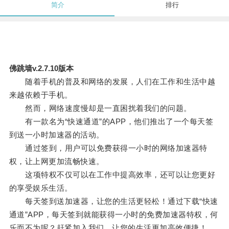
简介
排行
佛跳墙v.2.7.10版本
随着手机的普及和网络的发展，人们在工作和生活中越
来越依赖于手机。
然而，网络速度慢却是一直困扰着我们的问题。
有一款名为“快速通道”的APP，他们推出了一个每天签
到送一小时加速器的活动。
通过签到，用户可以免费获得一小时的网络加速器特
权，让上网更加流畅快速。
这项特权不仅可以在工作中提高效率，还可以让您更好
的享受娱乐生活。
每天签到送加速器，让您的生活更轻松！通过下载“快速
通道”APP，每天签到就能获得一小时的免费加速器特权，何
乐而不为呢？赶紧加入我们，让您的生活更加高效便捷！。