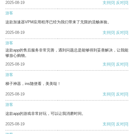
2025-08-19
支持
[0]
反对
[0]
游客
这款加速器VPM应用程序已经为我们带来了无限的流畅体验。
2025-08-19
支持
[0]
反对
[0]
游客
这款app的售后服务非常完善，遇到问题总是能够得到妥善解决，让我能
够放心购物。
2025-08-19
支持
[0]
反对
[0]
游客
梯子神器，ins随便看，美美哒！
2025-08-19
支持
[0]
反对
[0]
游客
这款app的游戏非常好玩，可以让我消磨时间。
2025-08-19
支持
[0]
反对
[0]