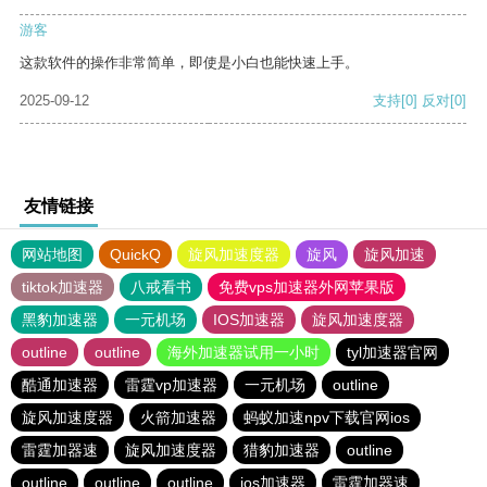
游客
这款软件的操作非常简单，即使是小白也能快速上手。
2025-09-12
支持
[0]
反对
[0]
友情链接
网站地图
QuickQ
旋风加速度器
旋风
旋风加速
tiktok加速器
八戒看书
免费vps加速器外网苹果版
黑豹加速器
一元机场
IOS加速器
旋风加速度器
outline
outline
海外加速器试用一小时
tyl加速器官网
酷通加速器
雷霆vp加速器
一元机场
outline
旋风加速度器
火箭加速器
蚂蚁加速npv下载官网ios
雷霆加器速
旋风加速度器
猎豹加速器
outline
outline
outline
outline
ios加速器
雷霆加器速