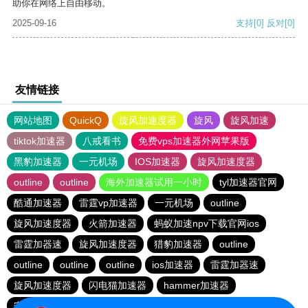
助你在网络上自由移动。
2025-09-16
支持
[0]
反对
[0]
友情链接
网站地图
QuickQ
旋风加速度器
旋风
旋风加速
tiktok加速器
八戒看书
免费vps加速器外网苹果版
黑豹加速器
一元机场
IOS加速器
旋风加速度器
outline
outline
海外加速器试用一小时
tyl加速器官网
酷通加速器
雷霆vp加速器
一元机场
outline
旋风加速度器
火箭加速器
蚂蚁加速npv下载官网ios
雷霆加器速
旋风加速度器
猎豹加速器
outline
outline
outline
outline
ios加速器
雷霆加器速
旋风加速度器
闪电猫加速器
hammer加速器
安易加速器