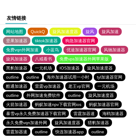
友情链接
网站地图
QuickQ
旋风加速度器
旋风
旋风加速
坚果加速器
tiktok加速器
狗急加速器官网
免费vqn外网加速
小蓝鸟
优途加速器官网
风驰加速器
旋风加速器
八戒看书
免费vps加速器外网苹果版
黑豹加速器
一元机场
IOS加速器
旋风加速度器
outline
outline
海外加速器试用一小时
tyl加速器官网
酷通加速器
雷霆vp加速器
老王vp官网
一元机场
outline
外网加速免费软件
outline
旋风加速度器
火箭加速器
蚂蚁加速npv下载官网ios
蚂蚁加速器官网
暴雪vp永久免费加速器下载官网
雷霆加器速
海鸥加速器
永久免费vqn加速外网
旋风加速度器
猎豹加速器
雷霆加器速
outline
快连加速器app
outline