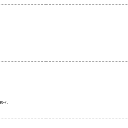
。
悉操作。