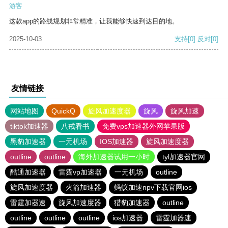
游客
这款app的路线规划非常精准，让我能够快速到达目的地。
2025-10-03
支持
[0]
反对
[0]
友情链接
网站地图
QuickQ
旋风加速度器
旋风
旋风加速
tiktok加速器
八戒看书
免费vps加速器外网苹果版
黑豹加速器
一元机场
IOS加速器
旋风加速度器
outline
outline
海外加速器试用一小时
tyl加速器官网
酷通加速器
雷霆vp加速器
一元机场
outline
旋风加速度器
火箭加速器
蚂蚁加速npv下载官网ios
雷霆加器速
旋风加速度器
猎豹加速器
outline
outline
outline
outline
ios加速器
雷霆加器速