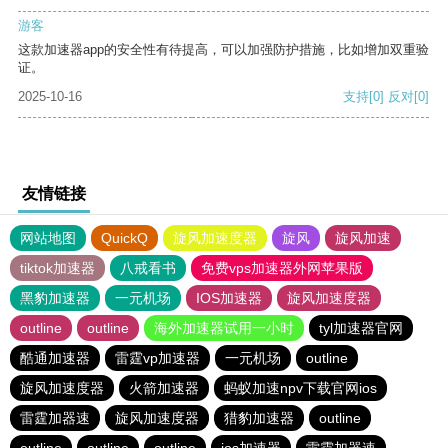
游客
这款加速器app的安全性有待提高，可以加强防护措施，比如增加双重验
证。
2025-10-16
支持
[0]
反对
[0]
友情链接
网站地图
QuickQ
旋风加速度器
旋风
旋风加速
tiktok加速器
八戒看书
免费vps加速器外网苹果版
黑豹加速器
一元机场
IOS加速器
旋风加速度器
outline
outline
海外加速器试用一小时
tyl加速器官网
酷通加速器
雷霆vp加速器
一元机场
outline
旋风加速度器
火箭加速器
蚂蚁加速npv下载官网ios
雷霆加器速
旋风加速度器
猎豹加速器
outline