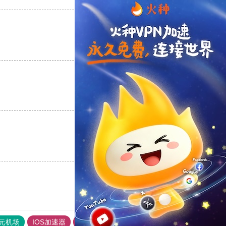
支持
[0]
反对
[0]
支持
[0]
反对
[0]
支持
[0]
反对
[0]
元机场
IOS加速器
旋风加速度器
outline
outline