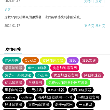
2024-01-17
支持
[0]
反对
[0]
游客
这款app的社区氛围很温馨，让我能够感受到家的温暖。
2024-01-17
支持
[0]
反对
[0]
友情链接
网站地图
QuickQ
旋风加速度器
旋风
旋风加速
坚果加速器
tiktok加速器
狗急加速器官网
免费vqn外网加速
小蓝鸟
优途加速器官网
风驰加速器
旋风加速器
八戒看书
免费vps加速器外网苹果版
黑豹加速器
一元机场
IOS加速器
旋风加速度器
outline
outline
海外加速器试用一小时
tyl加速器官网
酷通加速器
雷霆vp加速器
老王vp官网
一元机场