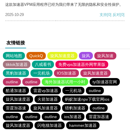
这款加速器VPM应用程序已经为我们带来了无限的隐私和安全性保护。
2025-10-29
支持
[0]
反对
[0]
友情链接
网站地图
QuickQ
旋风加速度器
旋风
旋风加速
tiktok加速器
八戒看书
免费vps加速器外网苹果版
黑豹加速器
一元机场
IOS加速器
旋风加速度器
outline
outline
海外加速器试用一小时
tyl加速器官网
酷通加速器
雷霆vp加速器
一元机场
outline
旋风加速度器
火箭加速器
蚂蚁加速npv下载官网ios
雷霆加器速
旋风加速度器
猎豹加速器
outline
outline
outline
outline
ios加速器
雷霆加器速
旋风加速度器
闪电猫加速器
hammer加速器