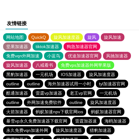
友情链接
网站地图
QuickQ
旋风加速度器
旋风
旋风加速
坚果加速器
tiktok加速器
狗急加速器官网
免费vqn外网加速
小蓝鸟
优途加速器官网
风驰加速器
旋风加速器
八戒看书
免费vps加速器外网苹果版
黑豹加速器
一元机场
IOS加速器
旋风加速度器
outline
outline
海外加速器试用一小时
tyl加速器官网
酷通加速器
雷霆vp加速器
老王vp官网
一元机场
outline
外网加速免费软件
outline
旋风加速度器
火箭加速器
蚂蚁加速npv下载官网ios
蚂蚁加速器官网
暴雪vp永久免费加速器下载官网
雷霆加器速
海鸥加速器
永久免费vqn加速外网
旋风加速度器
猎豹加速器