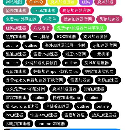
网站地图
QuickQ
旋风加速度器
旋风
旋风加速
坚果加速器
tiktok加速器
狗急加速器官网
免费vqn外网加速
小蓝鸟
优途加速器官网
风驰加速器
旋风加速器
八戒看书
免费vps加速器外网苹果版
黑豹加速器
一元机场
IOS加速器
旋风加速度器
outline
outline
海外加速器试用一小时
tyl加速器官网
酷通加速器
雷霆vp加速器
老王vp官网
一元机场
outline
外网加速免费软件
outline
旋风加速度器
火箭加速器
蚂蚁加速npv下载官网ios
蚂蚁加速器官网
暴雪vp永久免费加速器下载官网
雷霆加器速
海鸥加速器
永久免费vqn加速外网
旋风加速度器
猎豹加速器
雷霆加器速
outline
快连加速器app
outline
极光aurora加速器
老佛爷加速器
outline
outline
ios加速器
快连lets加速器
雷霆加器速
旋风加速度器
闪电猫加速器
hammer加速器