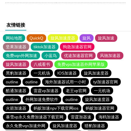
友情链接
网站地图
QuickQ
旋风加速度器
旋风
旋风加速
坚果加速器
tiktok加速器
狗急加速器官网
免费vqn外网加速
小蓝鸟
优途加速器官网
风驰加速器
旋风加速器
八戒看书
免费vps加速器外网苹果版
黑豹加速器
一元机场
IOS加速器
旋风加速度器
outline
outline
海外加速器试用一小时
tyl加速器官网
酷通加速器
雷霆vp加速器
老王vp官网
一元机场
outline
外网加速免费软件
outline
旋风加速度器
火箭加速器
蚂蚁加速npv下载官网ios
蚂蚁加速器官网
暴雪vp永久免费加速器下载官网
雷霆加器速
海鸥加速器
永久免费vqn加速外网
旋风加速度器
猎豹加速器