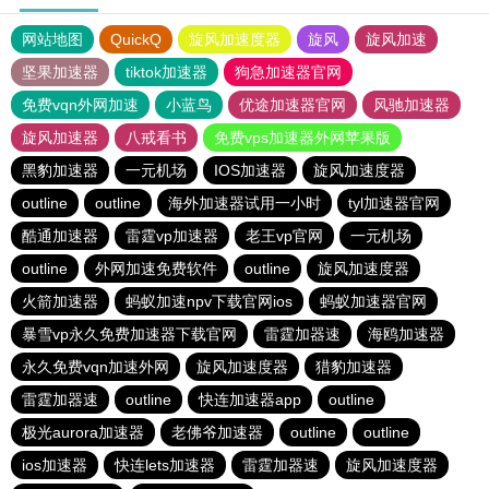
网站地图
QuickQ
旋风加速度器
旋风
旋风加速
坚果加速器
tiktok加速器
狗急加速器官网
免费vqn外网加速
小蓝鸟
优途加速器官网
风驰加速器
旋风加速器
八戒看书
免费vps加速器外网苹果版
黑豹加速器
一元机场
IOS加速器
旋风加速度器
outline
outline
海外加速器试用一小时
tyl加速器官网
酷通加速器
雷霆vp加速器
老王vp官网
一元机场
outline
外网加速免费软件
outline
旋风加速度器
火箭加速器
蚂蚁加速npv下载官网ios
蚂蚁加速器官网
暴雪vp永久免费加速器下载官网
雷霆加器速
海鸥加速器
永久免费vqn加速外网
旋风加速度器
猎豹加速器
雷霆加器速
outline
快连加速器app
outline
极光aurora加速器
老佛爷加速器
outline
outline
ios加速器
快连lets加速器
雷霆加器速
旋风加速度器