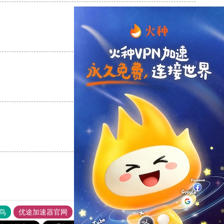
支持
[0]
反对
[0]
支持
[0]
反对
[0]
支持
[0]
反对
[0]
鸟
优途加速器官网
风驰加速器
旋风加速器
八戒看书