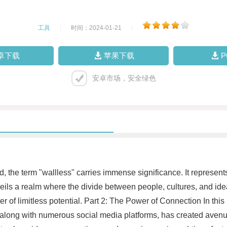
工具
|
时间：2024-01-21
|
卓下载
苹果下载
安卓市场，安全绿色
, the term "wallless" carries immense significance. It represents
veils a realm where the divide between people, cultures, and i
r of limitless potential. Part 2: The Power of Connection In th
along with numerous social media platforms, has created avenu