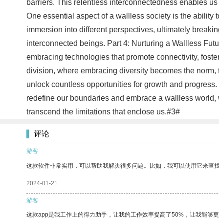
barriers. This relentless interconnectedness enables us
One essential aspect of a wallless society is the abilit
immersion into different perspectives, ultimately breaki
interconnected beings. Part 4: Nurturing a Wallless Future
embracing technologies that promote connectivity, foste
division, where embracing diversity becomes the norm, th
unlock countless opportunities for growth and progress. It
redefine our boundaries and embrace a wallless world, wh
transcend the limitations that enclose us.#3#
评论
游客
这款软件非常实用，可以帮助我解决很多问题。比如，我可以使用它来查
2024-01-21
游客
这款app是我工作上的得力助手，让我的工作效率提高了50%，让我能够