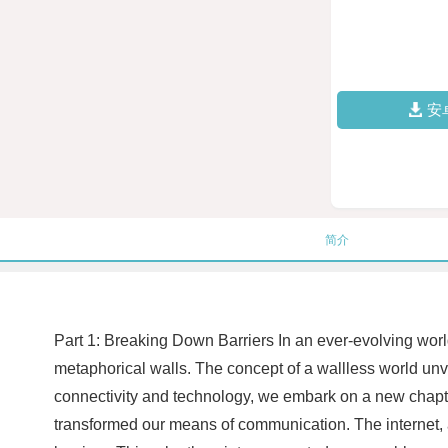
安
简介
Part 1: Breaking Down Barriers In an ever-evolving world
metaphorical walls. The concept of a wallless world un
connectivity and technology, we embark on a new chapte
transformed our means of communication. The internet, 