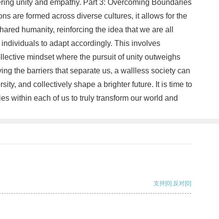
stering unity and empathy. Part 3: Overcoming Boundaries
s are formed across diverse cultures, it allows for the
hared humanity, reinforcing the idea that we are all
r individuals to adapt accordingly. This involves
llective mindset where the pursuit of unity outweighs
ng the barriers that separate us, a wallless society can
ty, and collectively shape a brighter future. It is time to
s within each of us to truly transform our world and
支持
[0]
反对
[0]