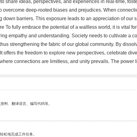
 to share ideas, perspectives, and experiences in real-time, fo
y to overcome deep-rooted biases and prejudices. When connection
ng down barriers. This exposure leads to an appreciation of our s
 To fully embrace the potential of a wallless world, it is vital fo
ring empathy and understanding. Society needs to cultivate a co
us strengthening the fabric of our global community. By dissolvi
 offers the freedom to explore new perspectives, celebrate diversi
ere connections are limitless, and unity prevails. The power lie
找资料、翻译语言、编写代码等。
更轻松地完成工作任务。